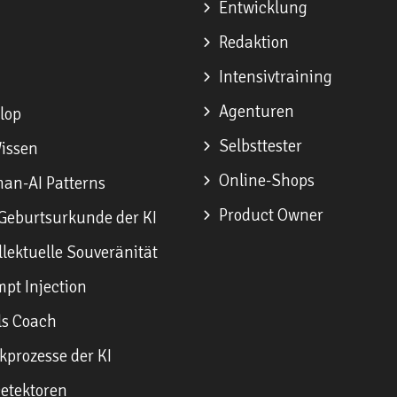
Entwicklung
Redaktion
Intensivtraining
Agenturen
lop
Selbsttester
issen
Online-Shops
n-AI Patterns
Product Owner
Geburtsurkunde der KI
llektuelle Souveränität
pt Injection
ls Coach
prozesse der KI
etektoren